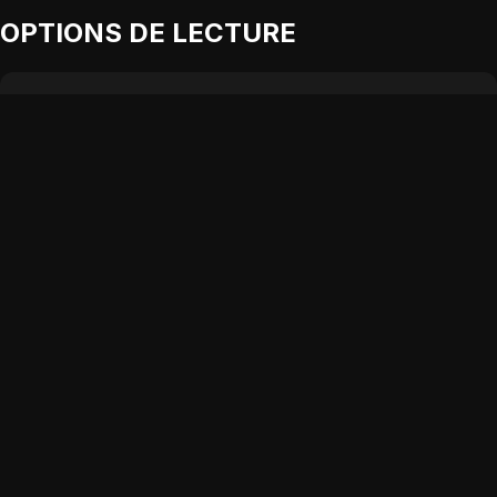
OPTIONS DE LECTURE
Player 1:
wiflix
Add:
Depuis 1 jours
Player 2:
coflix
Add:
Depuis 3 jours
Player 3:
papadustream
Add:
Depuis 5 jours
Player 4:
wawacity
Add:
Depuis 5 jours