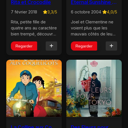
Rita et Crocodile
Eternal Sunshine of the Spotless Mind
7 février 2018
3,3/5
6 octobre 2004
4,0/5
Rita, petite fille de
Joel et Clementine ne
quatre ans au caractère
voient plus que les
bien trempé, découvre
mauvais côtés de leur
le monde en
tumultueuse histoire
compagnie de son
d'amour. Joel contacte
Regarder
Regarder
fidèle ami, Crocodile
le Dr. Mierzwiak pour
qui vit dans une
qu'il extirpe de sa
baignoire et qui ne
mémoire tout ce qui le
pense qu’à manger
rattachait à
comme tout bon croc...
Clementine...
La Colline aux Coquelicots
Des Fleurs pour Tokyo