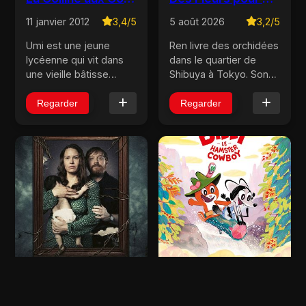
11 janvier 2012
3,4/5
5 août 2026
3,2/5
Umi est une jeune
Ren livre des orchidées
lycéenne qui vit dans
dans le quartier de
une vieille bâtisse
Shibuya à Tokyo. Son
perchée au sommet
père Hajime passe sa
d’une colline
vie à dessiner des
Regarder
Regarder
surplombant le port de
foyers pour les autres,
Yokohama. Chaque
jamais pour eux. Un
matin, depuis que son
jour, par hasard, une
père a disparu en mer,
livraison les remet face
elle hisse face �...
...
Nightborn
Billy le hamster cowboy