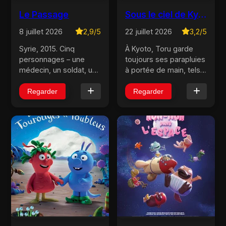
Le Passage
Sous le ciel de Kyoto
8 juillet 2026
2,9/5
22 juillet 2026
3,2/5
Syrie, 2015. Cinq
À Kyoto, Toru garde
personnages – une
toujours ses parapluies
médecin, un soldat, un
à portée de main, tels
passeur, un poète, un
des boucliers contre le
sauveteur – voient
monde extérieur.
Regarder
Regarder
leurs destins se mêler
Quand il rencontre
dans un périple de tous
Hana, l’évidence naît
les dangers sur le
entre eux... avant
chemin vers la liberté....
qu’elle ne disparais...