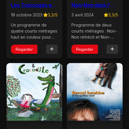
Les Tourouges et les Toubleus
Non-Non dans l'espace
18 octobre 2023
3,3/5
3 avril 2024
3,3/5
Un programme de
Programme de deux
quatre courts métrages
courts métrages : Non-
haut en couleur pour
Non rétrécit et Non-
triompher des
Non dans l’espace....
différences ! Sur une
Regarder
Regarder
lointaine planète,
Édouard et Jeannette,
un Toubleu et une
Tourouge, tombent
amoureux.
Malheureusem...