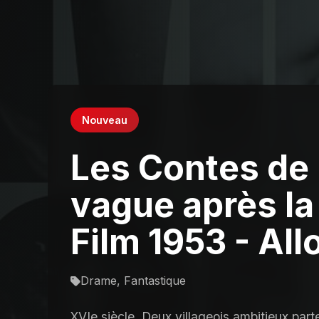
Nouveau
Les Contes de 
vague après la 
Film 1953 - All
Drame, Fantastique
XVIe siècle. Deux villageois ambitieux parten