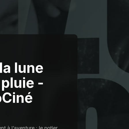
la lune
pluie -
oCiné
t à l’aventure : le potier