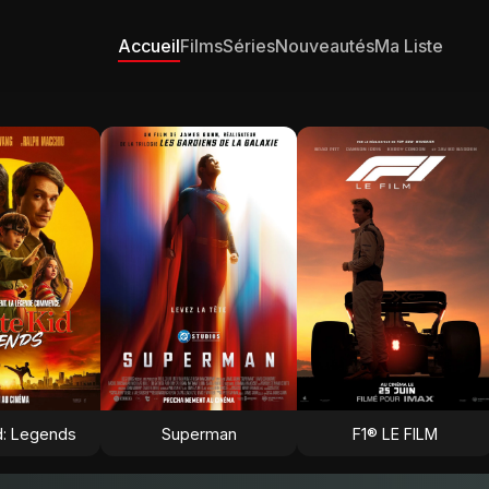
Accueil
Films
Séries
Nouveautés
Ma Liste
d: Legends
Superman
F1® LE FILM