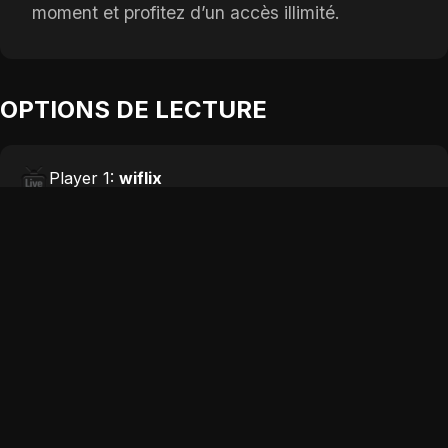
moment et profitez d’un accès illimité.
OPTIONS DE LECTURE
Player 1:
wiflix
Add:
Depuis 1 jours
Player 2:
coflix
Add:
Depuis 3 jours
Player 3:
papadustream
Add:
Depuis 5 jours