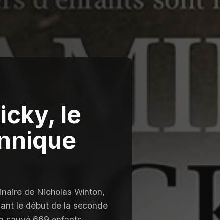
icky, le
annique
dinaire de Nicholas Winton,
vant le début de la seconde
 a sauvé 669 enfants