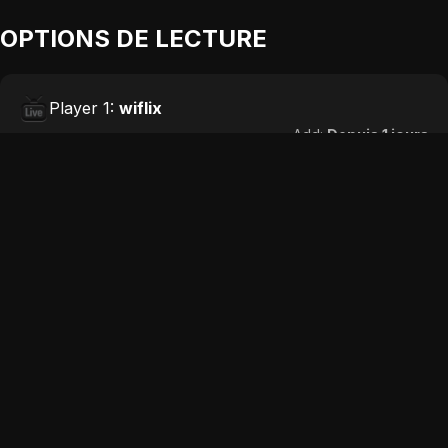
OPTIONS DE LECTURE
Player 1:
wiflix
Add:
Depuis 1 jours
Player 2:
coflix
Add:
Depuis 3 jours
Player 3:
papadustream
Add:
Depuis 5 jours
Player 4:
wawacity
Add:
Depuis 5 jours