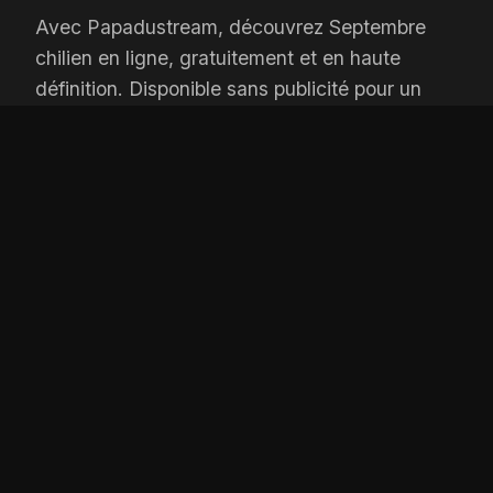
Avec Papadustream, découvrez Septembre
chilien en ligne, gratuitement et en haute
définition. Disponible sans publicité pour un
confort maximum.
OPTIONS DE LECTURE
Player 1:
wiflix
Add:
Depuis 1 jours
Player 2:
coflix
Add:
Depuis 3 jours