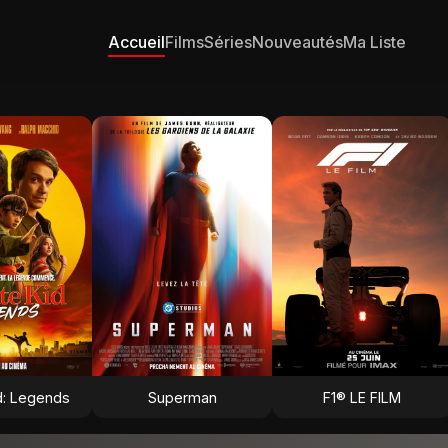
Accueil
Films
Séries
Nouveautés
Ma Liste
d: Legends
Superman
F1® LE FILM