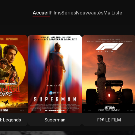
Accueil
Films
Séries
Nouveautés
Ma Liste
d: Legends
Superman
F1® LE FILM