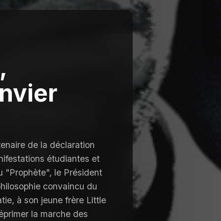
,
nvier
tenaire de la déclaration
festations étudiantes et
du "Prophète", le Président
philosophie convaincu du
ie, à son jeune frère Little
réprimer la marche des