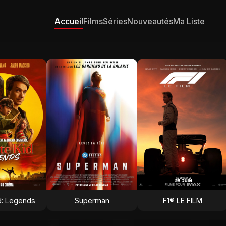
Accueil
Films
Séries
Nouveautés
Ma Liste
d: Legends
Superman
F1® LE FILM