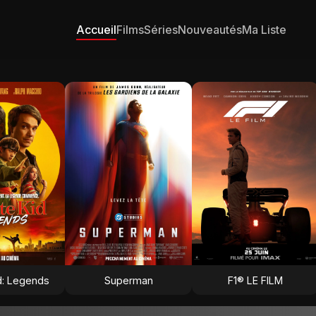
Accueil
Films
Séries
Nouveautés
Ma Liste
d: Legends
Superman
F1® LE FILM