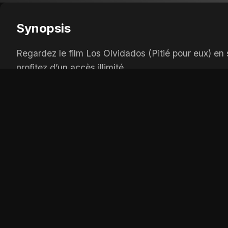
Synopsis
Regardez le film Los Olvidados (Pitié pour eux) en
profitez d’un accès illimité.
OPTIONS DE LECTURE
Player 1:
wiflix
Player 2:
coflix
Player 3:
papadustream