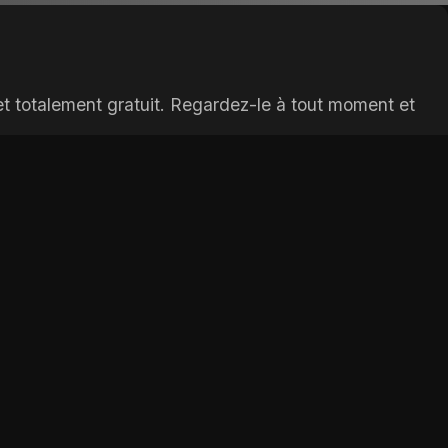
t totalement gratuit. Regardez-le à tout moment et
Add:
Depuis 1 jours
Add:
Depuis 3 jours
Add:
Depuis 5 jours