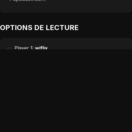
OPTIONS DE LECTURE
Player 1:
wiflix
Add:
Depuis 1 jours
Player 2:
coflix
Add:
Depuis 3 jours
Player 3:
papadustream
Add:
Depuis 5 jours
Player 4:
wawacity