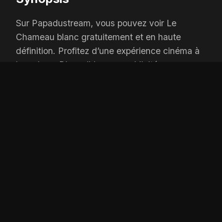
Sur Papadustream, vous pouvez voir Le
Chameau blanc gratuitement et en haute
définition. Profitez d’une expérience cinéma à
la maison. Disponible sans publicité pour un
confort maximum.
OPTIONS DE LECTURE
Player 1:
wiflix
Add:
Depuis 1 jours
Player 2:
coflix
Add:
Depuis 3 jours