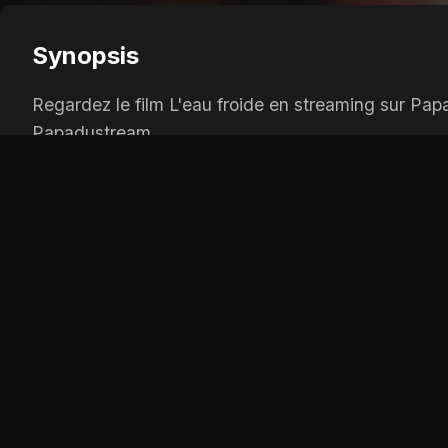
Synopsis
Regardez le film L'eau froide en streaming sur Pap
Papadustream.
OPTIONS DE LECTURE
Player 1:
wiflix
Player 2:
coflix
Player 3:
papadustream