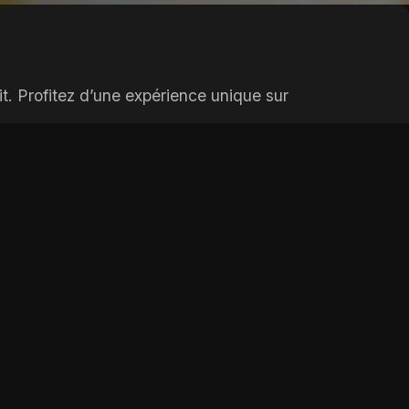
t. Profitez d’une expérience unique sur
Add:
Depuis 1 jours
Add:
Depuis 3 jours
Add:
Depuis 5 jours