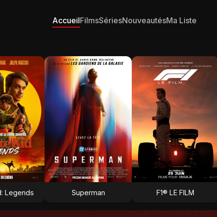
Accueil
Films
Séries
Nouveautés
Ma Liste
d: Legends
Superman
F1® LE FILM