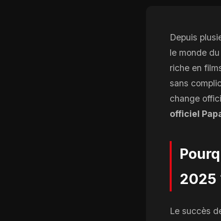
Depuis plusi
le monde du 
riche en fil
sans complic
change offic
officiel Pa
Pourq
2025 
Le succès de