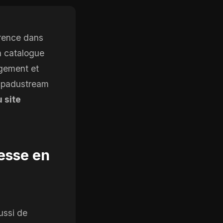
rence dans
n catalogue
rgement et
Papadustream
 site
esse en
ussi de