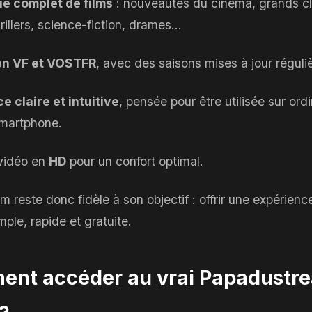
e complet de films
: nouveautés du cinéma, grands cl
rillers, science-fiction, drames…
en VF et VOSTFR
, avec des saisons mises à jour réguli
ce claire et intuitive
, pensée pour être utilisée sur ord
smartphone.
 vidéo en
HD
pour un confort optimal.
 reste donc fidèle à son objectif : offrir une expérienc
ple, rapide et gratuite.
nt accéder au vrai Papadustr