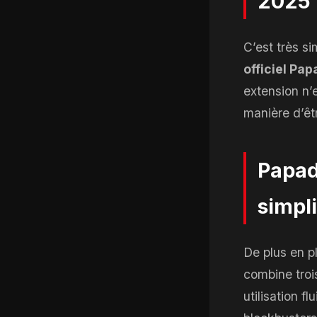
2025 
C’est très si
officiel Pa
extension n’e
manière d’êt
Papad
simpli
De plus en p
combine trois
utilisation f