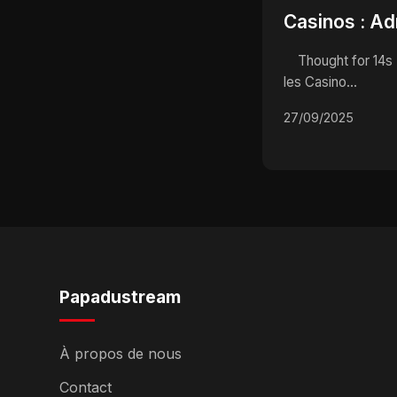
Casinos : Ad
Bling et Tour
Thought for 14s Les 10 Meilleurs Films sur
Font Rêver !
les Casino...
27/09/2025
Papadustream
À propos de nous
Contact