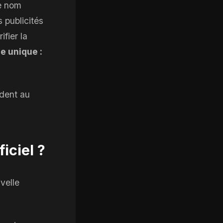
le nom
 publicités
fier la
e unique :
èdent au
iciel ?
velle