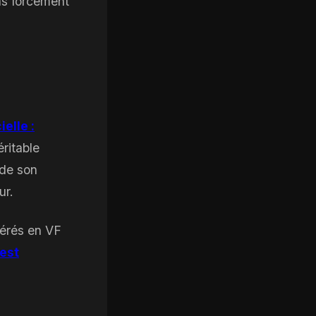
as forcément
elle :
éritable
rde son
ur.
éférés en VF
’est