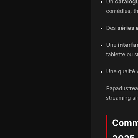
Un
catalogu
comédies, th
Des
séries 
Une
interfa
tablette ou 
Une qualité
Papadustream
streaming sim
Comme