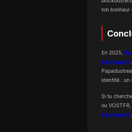
blockbusters
ton bonheur 
Concl
En 2025,
Pa
bdsnews.fr
Papadustream
identité : un
Si tu cherche
ou VOSTFR, i
bdsnews.fr
.