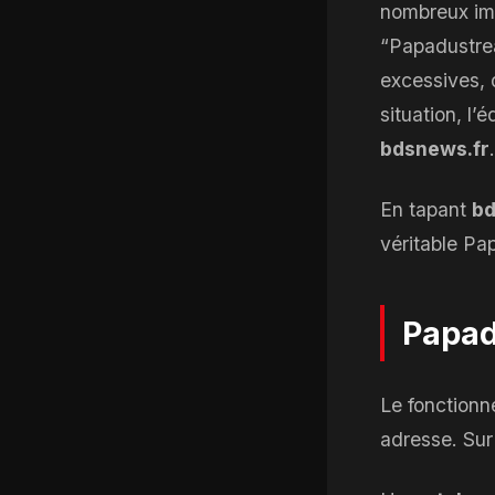
nombreux imit
“Papadustrea
excessives, d
situation, l
bdsnews.fr
.
En tapant
bd
véritable Pa
Papadu
Le fonction
adresse. Su