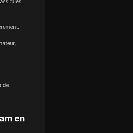
assiques,
èrement.
inateur,
e de
eam en