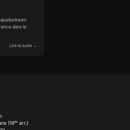
 Papadustream
ence dans le
Lire la suite →
o
is (16ᵗʰ arr.)