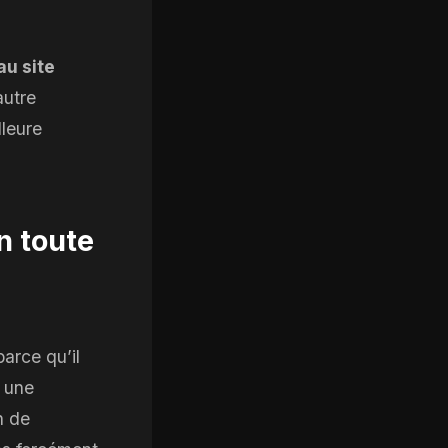
u site
autre
lleure
n toute
arce qu’il
, une
n de